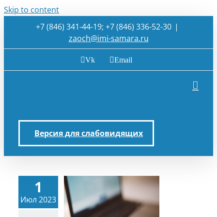
Skip to content
+7 (846) 341-44-19; +7 (846) 336-52-30
|
zaoch@imi-samara.ru
Vk
Email
Версия для слабовидящих
1
Июл 2023
ганизация
ного и очно-