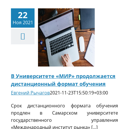
22
Ноя 2021
ниверситете
«МИР»
одолжается
танционный
ат обучения
Новости
В Университете «МИР» продолжается
дистанционный формат обучения
Евгений Рычагов
2021-11-23T15:50:19+03:00
Срок дистанционного формата обучения
продлен в Самарском университете
государственного управления
«Международный институт рынка» […]